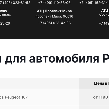
7 (495) 023-81-52
+7 (499) 110-53-06
+7 (495) 152-31-1
лово
АТЦ
АТЦ Проспект Мира
львар,
Сосно
проспект Мира, 96с16
+7 (495) 023-42-98
-25-26
+7 (4
 для автомобиля P
Цена в 
а Peugeot 107
от 1190