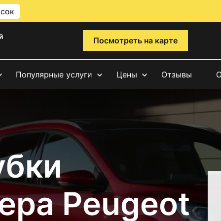
исок
й
Посмотреть на карте
Популярные услуги
Цены
Отзывы
О
убки
ера Peugeot