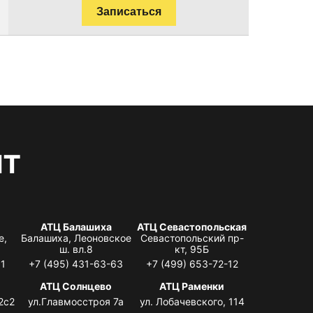
Записаться
нт
АТЦ Балашиха
АТЦ Севастопольская
е,
Балашиха, Леоновское
Севастопольский пр-
ш. вл.8
кт, 95Б
31
+7 (495) 431-63-63
+7 (499) 653-72-12
АТЦ Солнцево
АТЦ Раменки
2с2
ул.Главмосстроя 7а
ул. Лобачевского, 114