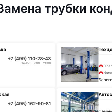
 Замена трубки ко
вка
Техц
+7 (499) 110-28-43
Пн-Вс: 09:00 - 21:00
Хов
Физ
Берего
ская
Автос
+7 (495) 162-90-81
Семёно