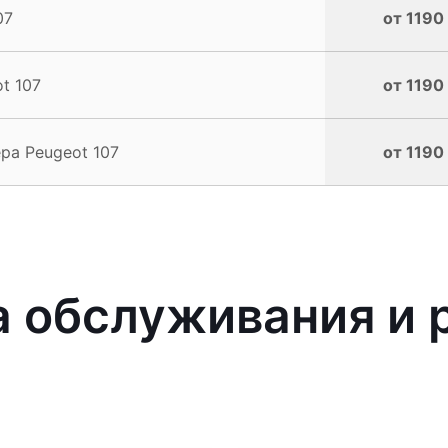
07
от 1190
t 107
от 1190
ра Peugeot 107
от 1190
 обслуживания и 