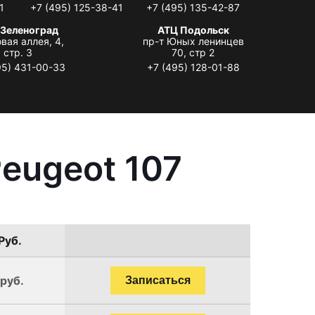
1
+7 (495) 125-38-41
+7 (495) 135-42-87
 Зеленоград
АТЦ Подольск
вая аллея, 4,
пр-т Юных ленинцев
стр. 3
70, стр 2
95) 431-00-33
+7 (495) 128-01-88
eugeot 107
Руб.
 руб.
Записаться