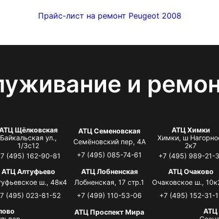
Прайс-лист на ремонт Peugeot 2008
луживание и ремо
АТЦ Щёлковская
АТЦ Химки
АТЦ Семеновская
Байкальская ул.,
Химки, ш Нагорно
Семёновский пер, 4А
1/3с12
2к7
+7 (495) 085-74-61
7 (495) 162-90-81
+7 (495) 989-21-
АТЦ Алтуфьево
АТЦ Лобненская
АТЦ Очаково
туфьевское ш., 48к4
Лобненская, 17 стр.1
Очаковское ш., 10к
7 (495) 023-81-52
+7 (499) 110-53-06
+7 (495) 152-31-1
лово
АТЦ
АТЦ Проспект Мира
львар,
Сосно