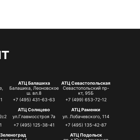
нт
АТЦ Балашиха
АТЦ Севастопольская
е,
Балашиха, Леоновское
Севастопольский пр-
ш. вл.8
кт, 95Б
31
+7 (495) 431-63-63
+7 (499) 653-72-12
АТЦ Солнцево
АТЦ Раменки
2с2
ул.Главмосстроя 7а
ул. Лобачевского, 114
1
+7 (495) 125-38-41
+7 (495) 135-42-87
 Зеленоград
АТЦ Подольск
вая аллея, 4,
пр-т Юных ленинцев