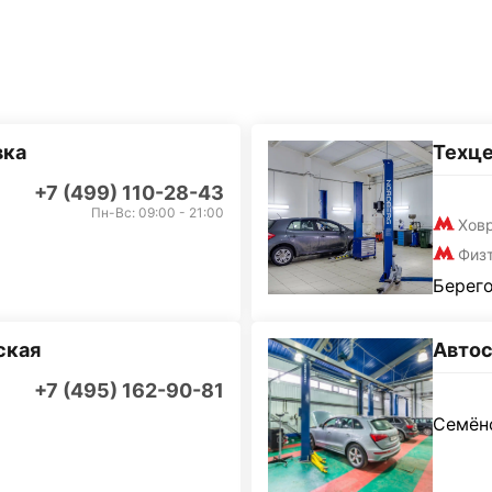
вка
Техц
+7 (499) 110-28-43
Пн-Вс: 09:00 - 21:00
Хов
Физ
Берего
ская
Автос
+7 (495) 162-90-81
Семёно