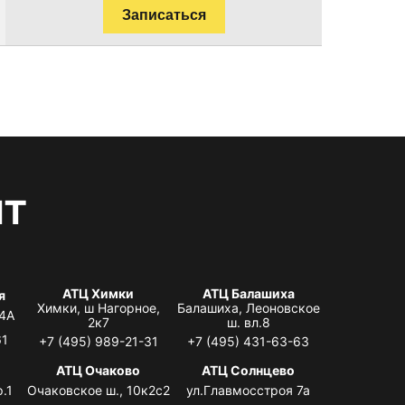
Записаться
нт
АТЦ Химки
АТЦ Балашиха
я
Химки, ш Нагорное,
Балашиха, Леоновское
 4А
2к7
ш. вл.8
61
+7 (495) 989-21-31
+7 (495) 431-63-63
я
АТЦ Очаково
АТЦ Солнцево
.1
Очаковское ш., 10к2с2
ул.Главмосстроя 7а