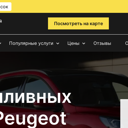
исок
й
Посмотреть на карте
Популярные услуги
Цены
Отзывы
О
пливных
Peugeot