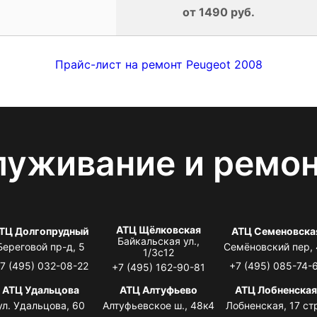
от 1490 руб.
Прайс-лист на ремонт Peugeot 2008
луживание и ремо
АТЦ Щёлковская
ТЦ Долгопрудный
АТЦ Семеновска
Байкальская ул.,
Береговой пр-д, 5
Семёновский пер,
1/3с12
7 (495) 032-08-22
+7 (495) 085-74-
+7 (495) 162-90-81
АТЦ Удальцова
АТЦ Алтуфьево
АТЦ Лобненска
ул. Удальцова, 60
Алтуфьевское ш., 48к4
Лобненская, 17 стр