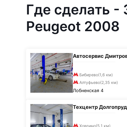
Где сделать -
Peugeot 2008
Автосервис Дмитро
Бибирево
(1,6 км)
Алтуфьево
(2,35 км)
Лобненская 4
Техцентр Долгопру
Ховрино
(5,1 км)