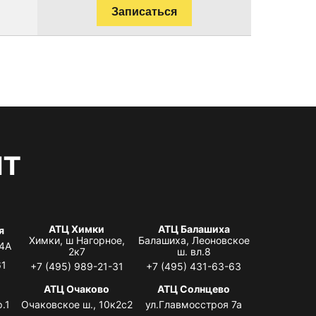
Записаться
нт
АТЦ Химки
АТЦ Балашиха
я
Химки, ш Нагорное,
Балашиха, Леоновское
 4А
2к7
ш. вл.8
61
+7 (495) 989-21-31
+7 (495) 431-63-63
я
АТЦ Очаково
АТЦ Солнцево
.1
Очаковское ш., 10к2с2
ул.Главмосстроя 7а