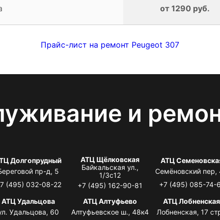
а
от 1290 руб.
Прайс-лист на ремонт Peugeot 307
луживание и ремо
АТЦ Щёлковская
ТЦ Долгопрудный
АТЦ Семеновска
Байкальская ул.,
Береговой пр-д, 5
Семёновский пер,
1/3с12
7 (495) 032-08-22
+7 (495) 085-74-
+7 (495) 162-90-81
АТЦ Удальцова
АТЦ Алтуфьево
АТЦ Лобненска
ул. Удальцова, 60
Алтуфьевское ш., 48к4
Лобненская, 17 стр