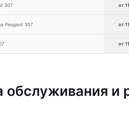
t 307
от 1
а Peugeot 307
от 1
07
от 1
 обслуживания и 