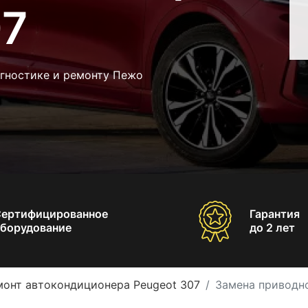
07
агностике и ремонту Пежо
Сертифицированное
Гарантия
борудование
до 2 лет
монт автокондиционера Peugeot 307
Замена приводн