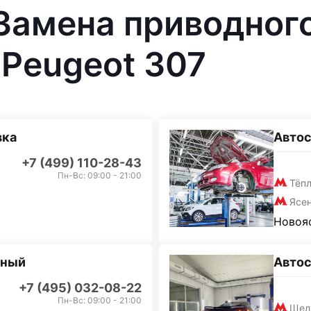
 Замена приводног
Peugeot 307
вка
Автос
+7 (499) 110-28-43
Пн-Вс: 09:00 - 21:00
Тёп
Ясе
Новояс
дный
Авто
+7 (495) 032-08-22
Пн-Вс: 09:00 - 21:00
Щел