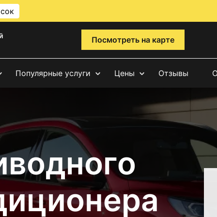
исок
й
Посмотреть на карте
Популярные услуги
Цены
Отзывы
О
иводного
диционера