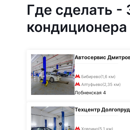
Где сделать -
кондиционера 
Автосервис Дмитро
Бибирево
(1,6 км)
Алтуфьево
(2,35 км)
Лобненская 4
Техцентр Долгопру
Ховрино
(5,1 км)