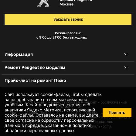
Москве
Заказать звонок
Режим работы:
с 9:00 до 21:00
без выходных
Информация
Ремонт Peugeot по моделям
Прайс-лист на ремонт Пежо
Сайт использует cookie-файлы, чтобы сделать
ваше пребывание на нем максимально
© 2010-2026
Сервис Peugeot в Москве – ремонт и обслуживание
удобным. К cайту подключен сервис веб-
автомобилей
аналитики Яндекс.Метрика, использующий
Принять
Использование товарного знака и логотипов бренда происходит
cookie-файлы
. Оставаясь на сайте, вы даете
исключительно в информационных целях не является нарушением и
свое
согласие на обработку персональных
не требует получения согласия правообладателя.
данных
в порядке, указанном в
политике
Защита данных и политика конфиденциальности.
обработки персональных данных