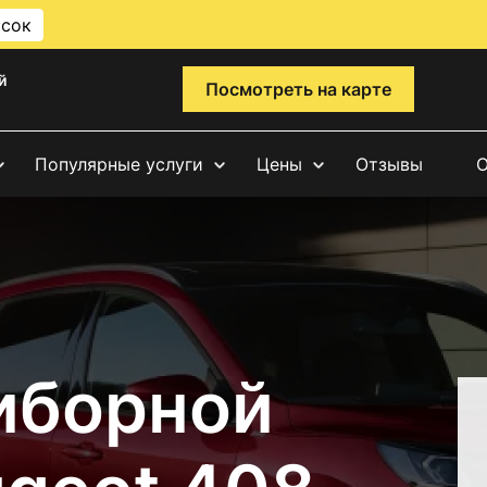
исок
й
Посмотреть на карте
Популярные услуги
Цены
Отзывы
О
иборной