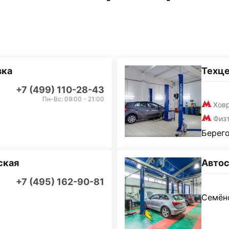
вка
Техц
+7 (499) 110-28-43
Пн-Вс: 09:00 - 21:00
Хов
Физ
Берего
ская
Автос
+7 (495) 162-90-81
Семёно