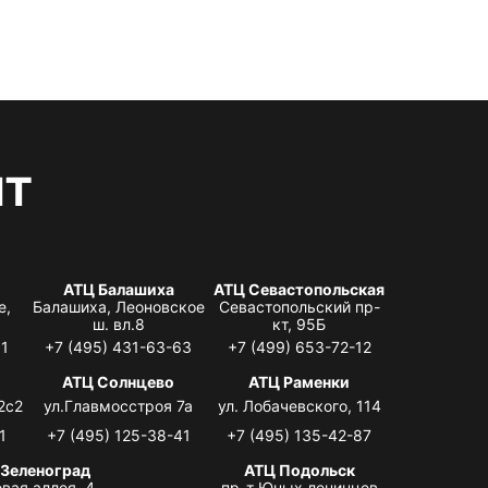
нт
АТЦ Балашиха
АТЦ Севастопольская
е,
Балашиха, Леоновское
Севастопольский пр-
ш. вл.8
кт, 95Б
31
+7 (495) 431-63-63
+7 (499) 653-72-12
АТЦ Солнцево
АТЦ Раменки
2с2
ул.Главмосстроя 7а
ул. Лобачевского, 114
1
+7 (495) 125-38-41
+7 (495) 135-42-87
 Зеленоград
АТЦ Подольск
вая аллея, 4,
пр-т Юных ленинцев