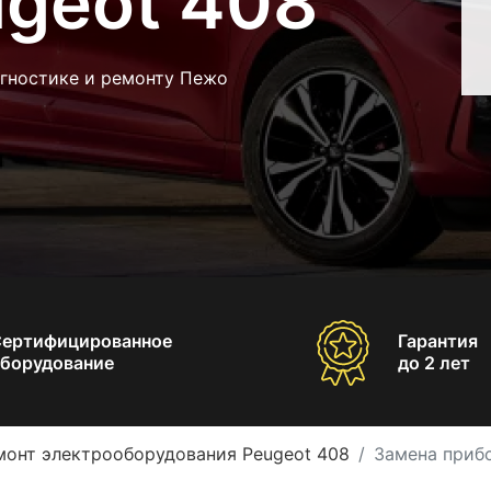
ugeot 408
агностике и ремонту Пежо
Сертифицированное
Гарантия
борудование
до 2 лет
монт электрооборудования Peugeot 408
Замена приб