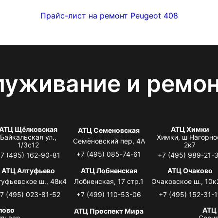
Прайс-лист на ремонт Peugeot 408
луживание и ремо
АТЦ Щёлковская
АТЦ Химки
АТЦ Семеновская
Байкальская ул.,
Химки, ш Нагорно
Семёновский пер, 4А
1/3с12
2к7
+7 (495) 085-74-61
7 (495) 162-90-81
+7 (495) 989-21-
АТЦ Алтуфьево
АТЦ Лобненская
АТЦ Очаково
туфьевское ш., 48к4
Лобненская, 17 стр.1
Очаковское ш., 10к
7 (495) 023-81-52
+7 (499) 110-53-06
+7 (495) 152-31-1
лово
АТЦ
АТЦ Проспект Мира
львар,
Сосно