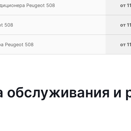
диционера Peugeot 508
от 1
t 508
от 1
а Peugeot 508
от 1
 обслуживания и 