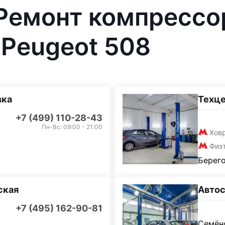
 Ремонт компрессо
Peugeot 508
вка
Техц
+7 (499) 110-28-43
Пн-Вс: 09:00 - 21:00
Хов
Физ
Берего
ская
Автос
+7 (495) 162-90-81
Семёно