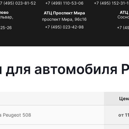
7 (495) 023-81-52
+7 (499) 110-53-06
+7 (495) 152-31-1
лово
АТЦ
АТЦ Проспект Мира
львар,
Сосно
проспект Мира, 96с16
+7 (495) 023-42-98
-25-26
+7 (4
 для автомобиля 
Цена
 Peugeot 508
от 1