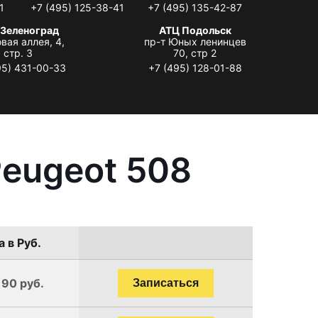
1
+7 (495) 125-38-41
+7 (495) 135-42-87
 Зеленоград
АТЦ Подольск
вая аллея, 4,
пр-т Юных ленинцев
стр. 3
70, стр 2
95) 431-00-33
+7 (495) 128-01-88
Peugeot 508
 в Руб.
190 руб.
Записаться