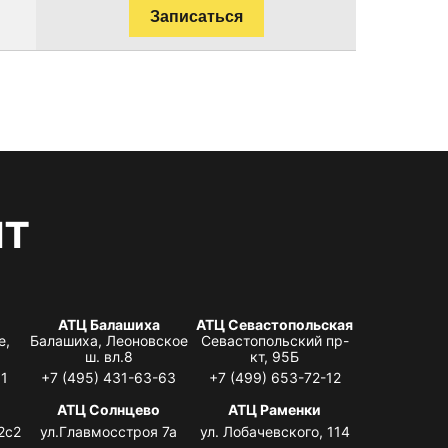
Записаться
нт
АТЦ Балашиха
АТЦ Севастопольская
е,
Балашиха, Леоновское
Севастопольский пр-
ш. вл.8
кт, 95Б
31
+7 (495) 431-63-63
+7 (499) 653-72-12
АТЦ Солнцево
АТЦ Раменки
2с2
ул.Главмосстроя 7а
ул. Лобачевского, 114