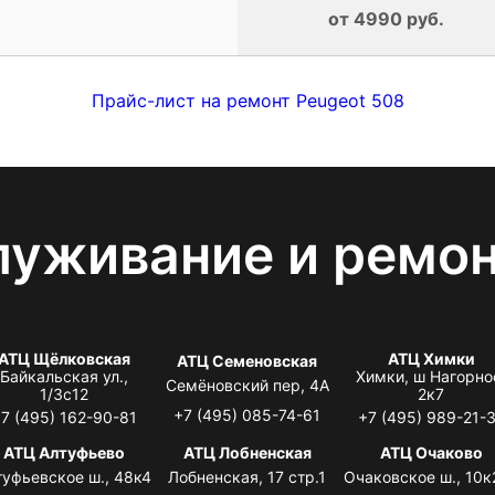
от 4990 руб.
Прайс-лист на ремонт Peugeot 508
луживание и ремо
АТЦ Щёлковская
АТЦ Химки
АТЦ Семеновская
Байкальская ул.,
Химки, ш Нагорно
Семёновский пер, 4А
1/3с12
2к7
+7 (495) 085-74-61
7 (495) 162-90-81
+7 (495) 989-21-
АТЦ Алтуфьево
АТЦ Лобненская
АТЦ Очаково
туфьевское ш., 48к4
Лобненская, 17 стр.1
Очаковское ш., 10к