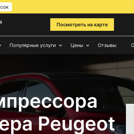
исок
й
Посмотреть на карте
Популярные услуги
Цены
Отзывы
О
мпрессора
ера Peugeot