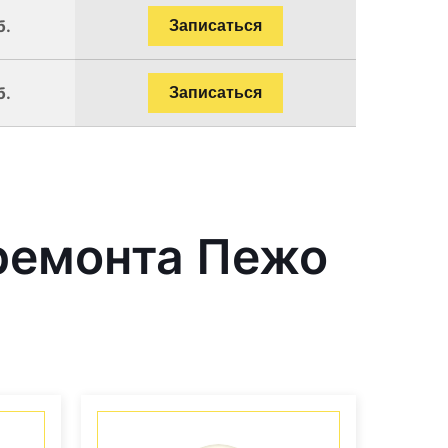
б.
Записаться
б.
Записаться
ремонта Пежо