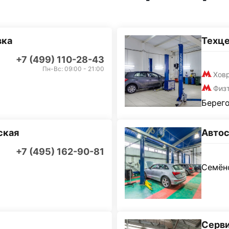
вка
Техц
+7 (499) 110-28-43
Пн-Вс: 09:00 - 21:00
Хов
Физ
Берего
ская
Автос
+7 (495) 162-90-81
Семёно
Серви