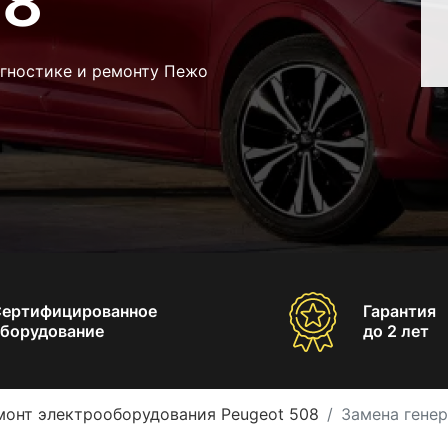
08
агностике и ремонту Пежо
Сертифицированное
Гарантия
борудование
до 2 лет
монт электрооборудования Peugeot 508
Замена генер