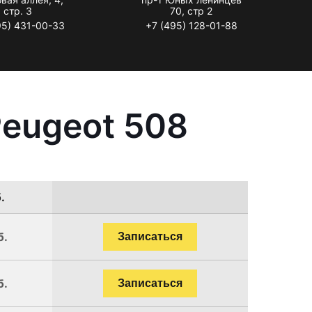
стр. 3
70, стр 2
95) 431-00-33
+7 (495) 128-01-88
Peugeot 508
.
б.
Записаться
б.
Записаться