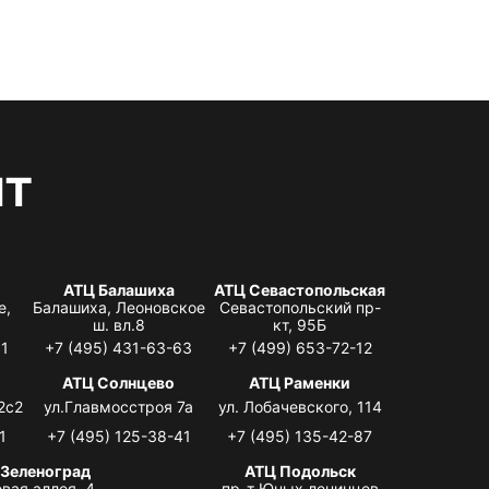
нт
АТЦ Балашиха
АТЦ Севастопольская
е,
Балашиха, Леоновское
Севастопольский пр-
ш. вл.8
кт, 95Б
31
+7 (495) 431-63-63
+7 (499) 653-72-12
АТЦ Солнцево
АТЦ Раменки
2с2
ул.Главмосстроя 7а
ул. Лобачевского, 114
1
+7 (495) 125-38-41
+7 (495) 135-42-87
 Зеленоград
АТЦ Подольск
вая аллея, 4,
пр-т Юных ленинцев