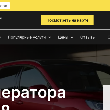
исок
й
Посмотреть на карте
Популярные услуги
Цены
Отзывы
О
нератора