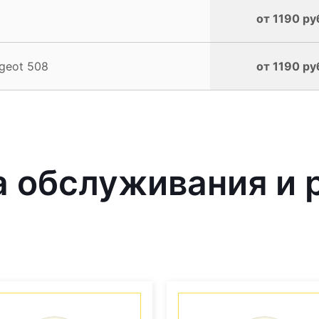
от 1190 ру
geot 508
от 1190 ру
 обслуживания и 