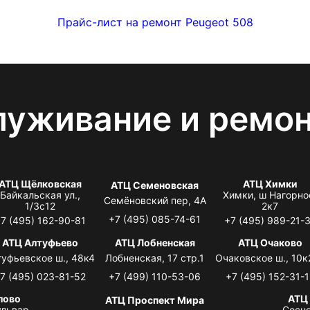
Прайс-лист на ремонт Peugeot 508
луживание и ремо
АТЦ Щёлковская
АТЦ Химки
АТЦ Семеновская
Байкальская ул.,
Химки, ш Нагорно
Семёновский пер, 4А
1/3с12
2к7
+7 (495) 085-74-61
7 (495) 162-90-81
+7 (495) 989-21-
АТЦ Алтуфьево
АТЦ Лобненская
АТЦ Очаково
туфьевское ш., 48к4
Лобненская, 17 стр.1
Очаковское ш., 10к
7 (495) 023-81-52
+7 (499) 110-53-06
+7 (495) 152-31-1
лово
АТЦ
АТЦ Проспект Мира
львар,
Сосно