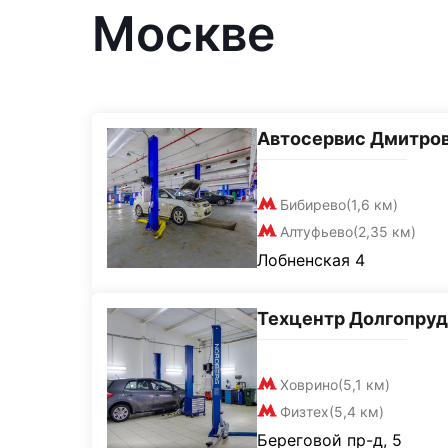
Москве
Автосервис Дмитро
Бибирево
(1,6 км)
Алтуфьево
(2,35 км)
Лобненская 4
Техцентр Долгопру
Ховрино
(5,1 км)
Физтех
(5,4 км)
Береговой пр-д, 5