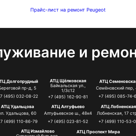
Прайс-лист на ремонт Peugeot
луживание и ремо
АТЦ Щёлковская
ТЦ Долгопрудный
АТЦ Семеновска
Байкальская ул.,
Береговой пр-д, 5
Семёновский пер,
1/3с12
7 (495) 032-08-22
+7 (495) 085-74-
+7 (495) 162-90-81
АТЦ Удальцова
АТЦ Алтуфьево
АТЦ Лобненска
ул. Удальцова, 60
Алтуфьевское ш., 48к4
Лобненская, 17 стр
7 (499) 110-86-79
+7 (495) 023-81-52
+7 (499) 110-53-
АТЦ Измайлово
АТЦ Проспект Мира
Сиреневый бульвар,