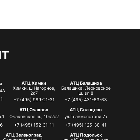
нт
АТЦ Химки
АТЦ Балашиха
я
Химки, ш Нагорное,
Балашиха, Леоновское
 4А
2к7
ш. вл.8
61
+7 (495) 989-21-31
+7 (495) 431-63-63
я
АТЦ Очаково
АТЦ Солнцево
.1
Очаковское ш., 10к2с2
ул.Главмосстроя 7а
06
+7 (495) 152-31-11
+7 (495) 125-38-41
АТЦ Зеленоград
АТЦ Подольск
Сосновая аллея, 4,
пр-т Юных ленинцев