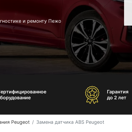
агностике и ремонту Пежо
Сертифицированное
Гарантия
борудование
до 2 лет
ания Peugeot
Замена датчика ABS Peugeot