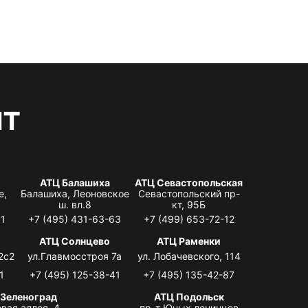
нт
АТЦ Балашиха
АТЦ Севастопольская
е,
Балашиха, Леоновское
Севастопольский пр-
ш. вл.8
кт, 95Б
31
+7 (495) 431-63-63
+7 (499) 653-72-12
АТЦ Солнцево
АТЦ Раменки
2с2
ул.Главмосстроя 7а
ул. Лобачевского, 114
1
+7 (495) 125-38-41
+7 (495) 135-42-87
 Зеленоград
АТЦ Подольск
вая аллея, 4,
пр-т Юных ленинцев