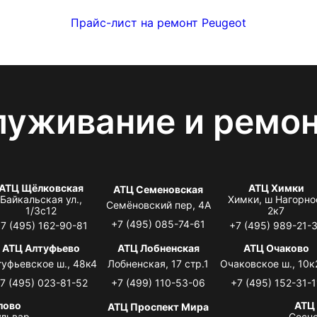
Прайс-лист на ремонт Peugeot
луживание и ремо
АТЦ Щёлковская
АТЦ Химки
АТЦ Семеновская
Байкальская ул.,
Химки, ш Нагорно
Семёновский пер, 4А
1/3с12
2к7
+7 (495) 085-74-61
7 (495) 162-90-81
+7 (495) 989-21-
АТЦ Алтуфьево
АТЦ Лобненская
АТЦ Очаково
туфьевское ш., 48к4
Лобненская, 17 стр.1
Очаковское ш., 10к
7 (495) 023-81-52
+7 (499) 110-53-06
+7 (495) 152-31-1
лово
АТЦ
АТЦ Проспект Мира
львар,
Сосно