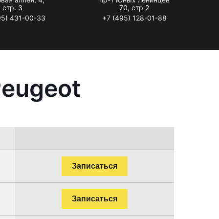
стр. 3
70, стр 2
95) 431-00-33
+7 (495) 128-01-88
Peugeot
Записаться
Записаться