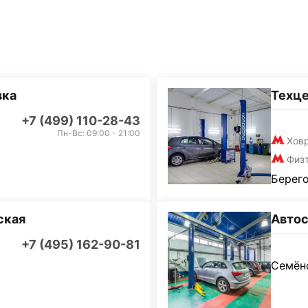
вка
Техц
+7 (499) 110-28-43
Пн-Вс: 09:00 - 21:00
Хов
Физ
Берего
ская
Автос
+7 (495) 162-90-81
Семёно