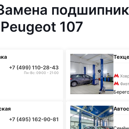
 Замена подшипник
Peugeot 107
вка
Техц
+7 (499) 110-28-43
Пн-Вс: 09:00 - 21:00
Хов
Физ
Берего
ская
Автос
+7 (495) 162-90-81
Семёно