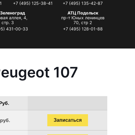
1
+7 (495) 125-38-41
+7 (495) 135-42-87
 Зеленоград
АТЦ Подольск
вая аллея, 4,
пр-т Юных ленинцев
стр. 3
70, стр 2
95) 431-00-33
+7 (495) 128-01-88
eugeot 107
Руб.
 руб.
Записаться