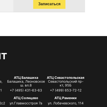
Записаться
нт
АТЦ Балашиха
АТЦ Севастопольская
е,
Балашиха, Леоновское
Севастопольский пр-
ш. вл.8
кт, 95Б
31
+7 (495) 431-63-63
+7 (499) 653-72-12
АТЦ Солнцево
АТЦ Раменки
2с2
ул.Главмосстроя 7а
ул. Лобачевского, 114