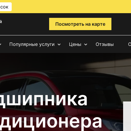
исок
й
Посмотреть на карте
Популярные услуги
Цены
Отзывы
О
дшипника
ндиционера