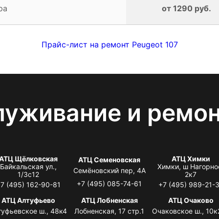
ра
от 1290 руб.
Прайс-лист на ремонт Peugeot 107
луживание и ремо
АТЦ Щёлковская
АТЦ Химки
АТЦ Семеновская
Байкальская ул.,
Химки, ш Нагорно
Семёновский пер, 4А
1/3с12
2к7
+7 (495) 085-74-61
7 (495) 162-90-81
+7 (495) 989-21-
АТЦ Алтуфьево
АТЦ Лобненская
АТЦ Очаково
туфьевское ш., 48к4
Лобненская, 17 стр.1
Очаковское ш., 10к