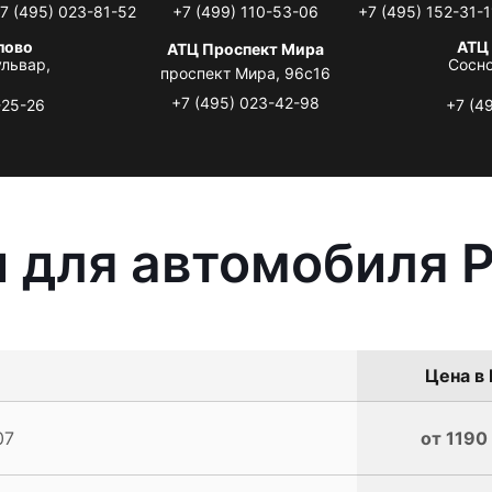
7 (495) 023-81-52
+7 (499) 110-53-06
+7 (495) 152-31-1
лово
АТЦ
АТЦ Проспект Мира
львар,
Сосно
проспект Мира, 96с16
+7 (495) 023-42-98
-25-26
+7 (4
 для автомобиля P
Цена в 
07
от 1190