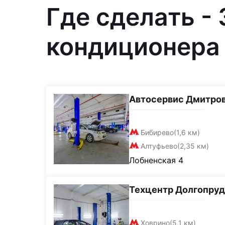
Где сделать -
кондиционера 
Автосервис Дмитро
Бибирево
(1,6 км)
Алтуфьево
(2,35 км)
Лобненская 4
Техцентр Долгопру
Ховрино
(5,1 км)