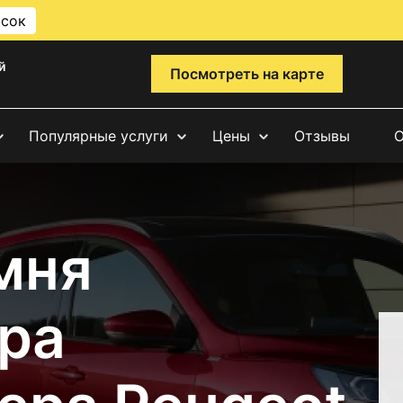
исок
й
Посмотреть на карте
Популярные услуги
Цены
Отзывы
О
мня
ра