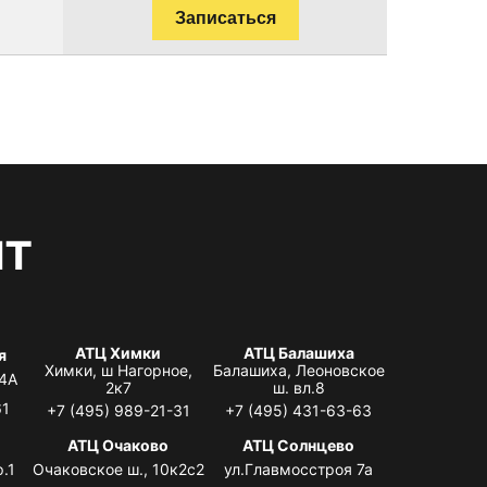
Записаться
нт
АТЦ Химки
АТЦ Балашиха
я
Химки, ш Нагорное,
Балашиха, Леоновское
 4А
2к7
ш. вл.8
61
+7 (495) 989-21-31
+7 (495) 431-63-63
я
АТЦ Очаково
АТЦ Солнцево
.1
Очаковское ш., 10к2с2
ул.Главмосстроя 7а