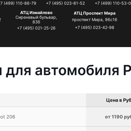
7 (499) 110-86-79
+7 (495) 023-81-52
+7 (499) 110-53-
АТЦ Измайлово
АТЦ Проспект Мира
Сиреневый бульвар,
2
проспект Мира, 96с16
83б
+7 (495) 023-42-98
+7 (495) 021-25-26
 для автомобиля 
Цена в Руб
ot 206
от 1190 ру