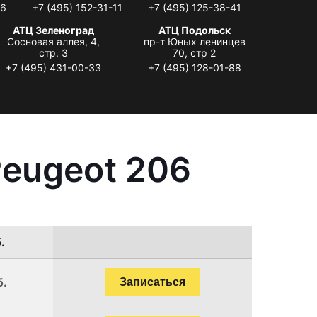
06
+7 (495) 152-31-11
+7 (495) 125-38-41
АТЦ Зеленоград
АТЦ Подольск
Сосновая аллея, 4,
пр-т Юных ленинцев
стр. 3
70, стр 2
+7 (495) 431-00-33
+7 (495) 128-01-88
Peugeot 206
.
б.
Записаться