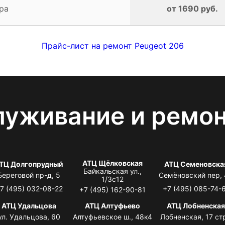
ра
от 1690 руб.
Прайс-лист на ремонт Peugeot 206
луживание и ремо
АТЦ Щёлковская
ТЦ Долгопрудный
АТЦ Семеновска
Байкальская ул.,
Береговой пр-д, 5
Семёновский пер,
1/3с12
7 (495) 032-08-22
+7 (495) 085-74-
+7 (495) 162-90-81
АТЦ Удальцова
АТЦ Алтуфьево
АТЦ Лобненска
ул. Удальцова, 60
Алтуфьевское ш., 48к4
Лобненская, 17 стр