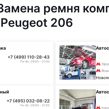
 Замена ремня ком
Peugeot 206
вка
Автос
+7 (499) 110-28-43
Пн-Вс: 09:00 - 21:00
Тёп
Ясе
Новояс
дный
Авто
+7 (495) 032-08-22
Пн-Вс: 09:00 - 21:00
Щел