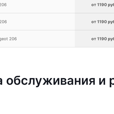
206
от 1190 ру
206
от 1190 ру
geot 206
от 1190 ру
 обслуживания и 