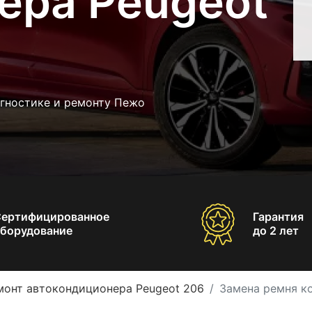
ера Peugeot
агностике и ремонту Пежо
Сертифицированное
Гарантия
борудование
до 2 лет
монт автокондиционера Peugeot 206
Замена ремня к