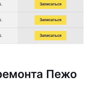
б.
Записаться
б.
Записаться
б.
Записаться
ремонта Пежо