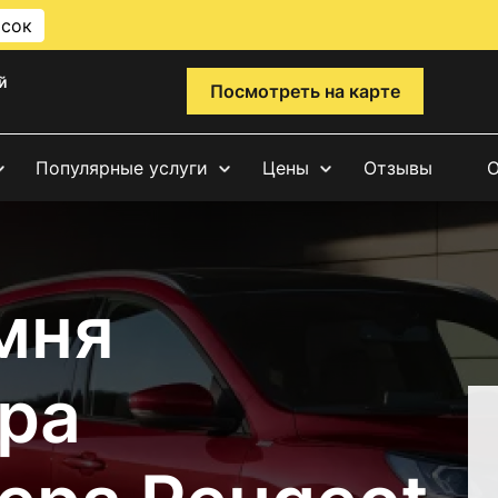
исок
й
Посмотреть на карте
Популярные услуги
Цены
Отзывы
О
мня
ра