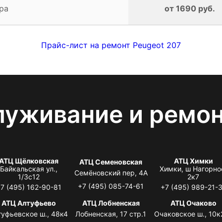
ра
от 1690 руб.
Прайс-лист на ремонт Peugeot 207
луживание и ремо
АТЦ Щёлковская
АТЦ Химки
АТЦ Семеновская
Байкальская ул.,
Химки, ш Нагорно
Семёновский пер, 4А
1/3с12
2к7
+7 (495) 085-74-61
7 (495) 162-90-81
+7 (495) 989-21-
АТЦ Алтуфьево
АТЦ Лобненская
АТЦ Очаково
туфьевское ш., 48к4
Лобненская, 17 стр.1
Очаковское ш., 10к