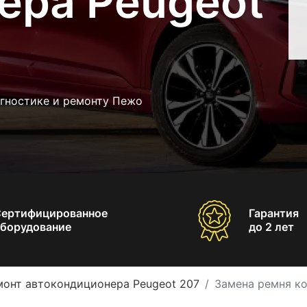
ера Peugeot
агностике и ремонту Пежо
Сертифицированное
Гарантия
борудование
до 2 лет
монт автокондиционера Peugeot 207
Замена ремня к