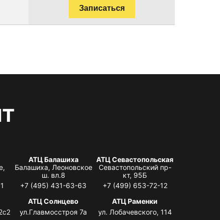
Записаться
нт
АТЦ Балашиха
АТЦ Севастопольская
е,
Балашиха, Леоновское
Севастопольский пр-
ш. вл.8
кт, 95Б
31
+7 (495) 431-63-63
+7 (499) 653-72-12
АТЦ Солнцево
АТЦ Раменки
2с2
ул.Главмосстроя 7а
ул. Лобачевского, 114