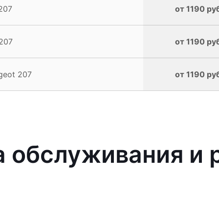
207
от 1190 ру
207
от 1190 ру
geot 207
от 1190 ру
 обслуживания и 