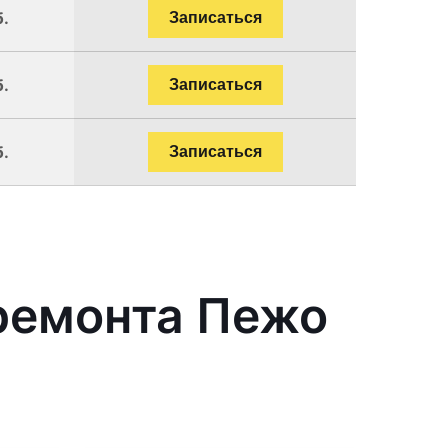
б.
Записаться
б.
Записаться
б.
Записаться
ремонта Пежо