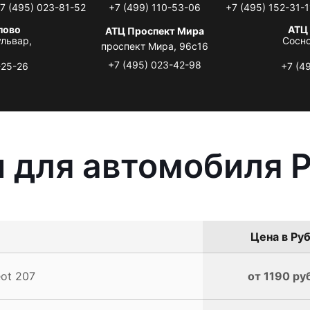
7 (495) 023-81-52
+7 (499) 110-53-06
+7 (495) 152-31-1
лово
АТЦ
АТЦ Проспект Мира
львар,
Сосно
проспект Мира, 96с16
+7 (495) 023-42-98
-25-26
+7 (4
 для автомобиля P
Цена в Руб
ot 207
от 1190 ру