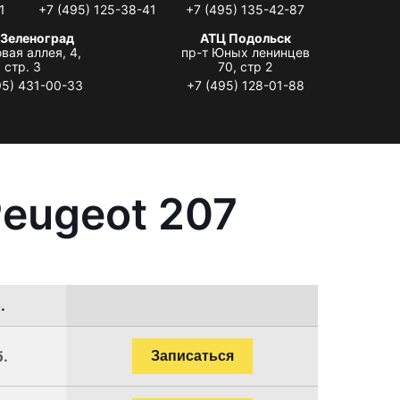
1
+7 (495) 125-38-41
+7 (495) 135-42-87
 Зеленоград
АТЦ Подольск
вая аллея, 4,
пр-т Юных ленинцев
стр. 3
70, стр 2
95) 431-00-33
+7 (495) 128-01-88
eugeot 207
.
б.
Записаться