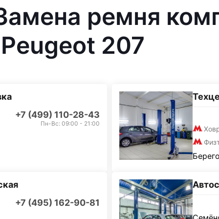
 Замена ремня ком
Peugeot 207
вка
Техц
+7 (499) 110-28-43
Пн-Вс: 09:00 - 21:00
Хов
Физ
Берего
ская
Автос
+7 (495) 162-90-81
Семёно