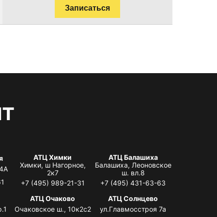
Записаться
нт
АТЦ Химки
АТЦ Балашиха
я
Химки, ш Нагорное,
Балашиха, Леоновское
 4А
2к7
ш. вл.8
61
+7 (495) 989-21-31
+7 (495) 431-63-63
я
АТЦ Очаково
АТЦ Солнцево
.1
Очаковское ш., 10к2с2
ул.Главмосстроя 7а