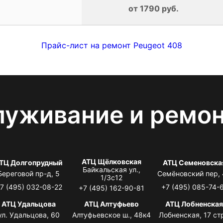
от 1790 руб.
Прайс-лист на ремонт Peugeot 408
луживание и ремо
АТЦ Щёлковская
ТЦ Долгопрудный
АТЦ Семеновска
Байкальская ул.,
Береговой пр-д, 5
Семёновский пер,
1/3с12
7 (495) 032-08-22
+7 (495) 085-74-
+7 (495) 162-90-81
АТЦ Удальцова
АТЦ Алтуфьево
АТЦ Лобненска
ул. Удальцова, 60
Алтуфьевское ш., 48к4
Лобненская, 17 стр