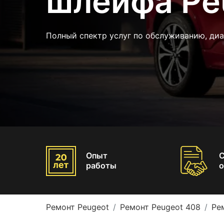
шлейфа Pe
Полный спектр услуг по обслуживанию, ди
Опыт
работы
о
Ремонт Peugeot
Ремонт Peugeot 408
Ре