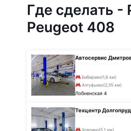
Где сделать -
Peugeot 408
Автосервис Дмитро
Бибирево
(1,6 км)
Алтуфьево
(2,35 км)
Лобненская 4
Техцентр Долгопру
Ховрино
(5,1 км)