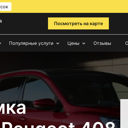
исок
й
Посмотреть на карте
Популярные услуги
Цены
Отзывы
О
мка