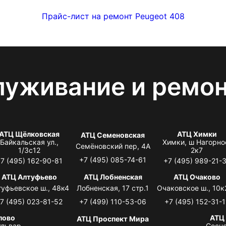
Прайс-лист на ремонт Peugeot 408
луживание и ремо
АТЦ Щёлковская
АТЦ Химки
АТЦ Семеновская
Байкальская ул.,
Химки, ш Нагорно
Семёновский пер, 4А
1/3с12
2к7
+7 (495) 085-74-61
7 (495) 162-90-81
+7 (495) 989-21-
АТЦ Алтуфьево
АТЦ Лобненская
АТЦ Очаково
туфьевское ш., 48к4
Лобненская, 17 стр.1
Очаковское ш., 10к
7 (495) 023-81-52
+7 (499) 110-53-06
+7 (495) 152-31-1
лово
АТЦ
АТЦ Проспект Мира
львар,
Сосно