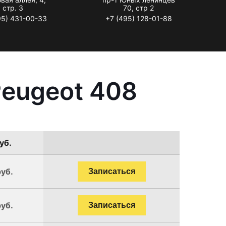
стр. 3
70, стр 2
95) 431-00-33
+7 (495) 128-01-88
Peugeot 408
уб.
руб.
Записаться
руб.
Записаться