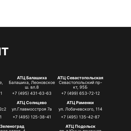
нт
АТЦ Балашиха
АТЦ Севастопольская
е,
Балашиха, Леоновское
Севастопольский пр-
ш. вл.8
кт, 95Б
31
+7 (495) 431-63-63
+7 (499) 653-72-12
АТЦ Солнцево
АТЦ Раменки
2с2
ул.Главмосстроя 7а
ул. Лобачевского, 114
1
+7 (495) 125-38-41
+7 (495) 135-42-87
 Зеленоград
АТЦ Подольск
вая аллея, 4,
пр-т Юных ленинцев