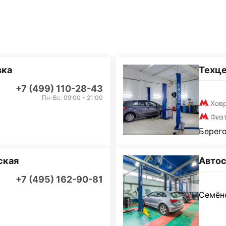
вка
Техц
+7 (499) 110-28-43
Пн-Вс: 09:00 - 21:00
Хов
Физ
Берего
ская
Автос
+7 (495) 162-90-81
Семёно