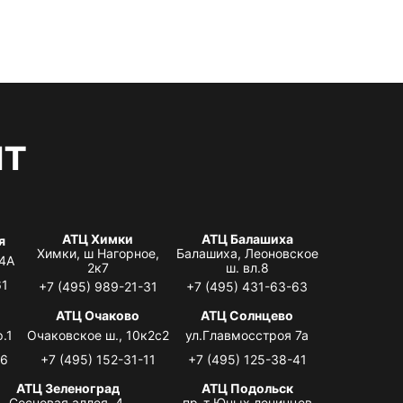
нт
АТЦ Химки
АТЦ Балашиха
я
Химки, ш Нагорное,
Балашиха, Леоновское
 4А
2к7
ш. вл.8
61
+7 (495) 989-21-31
+7 (495) 431-63-63
я
АТЦ Очаково
АТЦ Солнцево
.1
Очаковское ш., 10к2с2
ул.Главмосстроя 7а
06
+7 (495) 152-31-11
+7 (495) 125-38-41
АТЦ Зеленоград
АТЦ Подольск
Сосновая аллея, 4,
пр-т Юных ленинцев