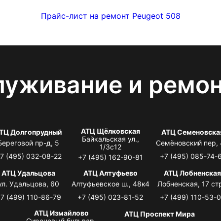
Прайс-лист на ремонт Peugeot 508
луживание и ремо
АТЦ Щёлковская
ТЦ Долгопрудный
АТЦ Семеновска
Байкальская ул.,
Береговой пр-д, 5
Семёновский пер,
1/3с12
7 (495) 032-08-22
+7 (495) 085-74-
+7 (495) 162-90-81
АТЦ Удальцова
АТЦ Алтуфьево
АТЦ Лобненска
ул. Удальцова, 60
Алтуфьевское ш., 48к4
Лобненская, 17 стр
7 (499) 110-86-79
+7 (495) 023-81-52
+7 (499) 110-53-
АТЦ Измайлово
АТЦ Проспект Мира
Сиреневый бульвар,