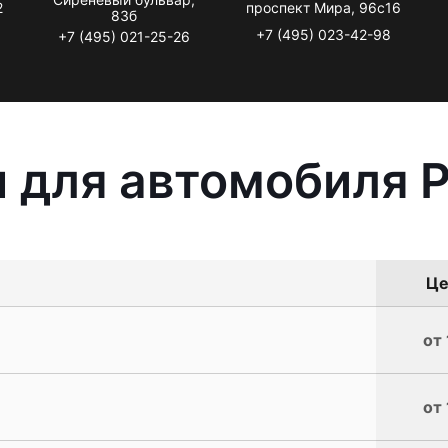
2
проспект Мира, 96с16
83б
+7 (495) 023-42-98
+7 (495) 021-25-26
 для автомобиля 
Це
от 
от 