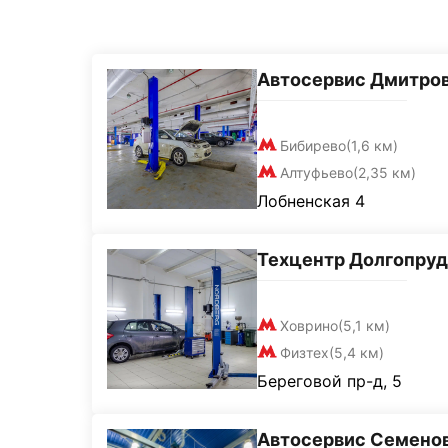
Автосервис Дмитро
Бибирево
(1,6 км)
Алтуфьево
(2,35 км)
Лобненская 4
Техцентр Долгопру
Ховрино
(5,1 км)
Физтех
(5,4 км)
Береговой пр-д, 5
Автосервис Семено