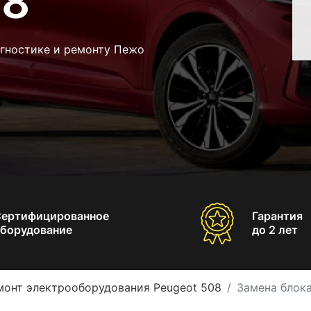
08
агностике и ремонту Пежо
Сертифицированное
Гарантия
борудование
до 2 лет
монт электрооборудования Peugeot 508
Замена блок