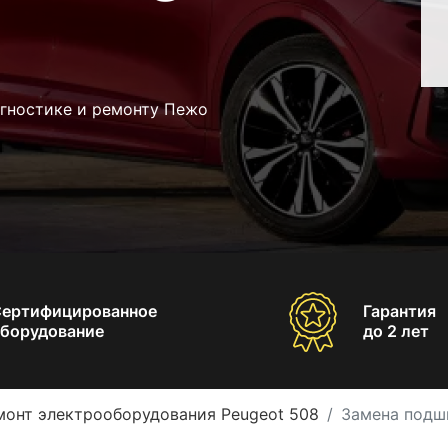
агностике и ремонту Пежо
Сертифицированное
Гарантия
борудование
до 2 лет
монт электрооборудования Peugeot 508
Замена подш