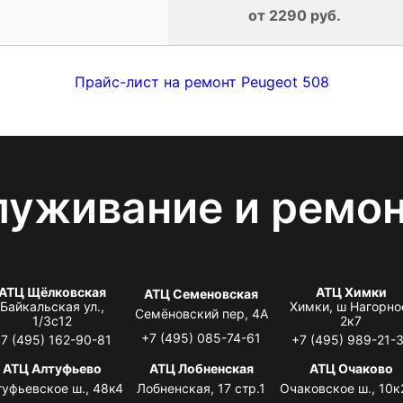
от 2290 руб.
Прайс-лист на ремонт Peugeot 508
луживание и ремо
АТЦ Щёлковская
АТЦ Химки
АТЦ Семеновская
Байкальская ул.,
Химки, ш Нагорно
Семёновский пер, 4А
1/3с12
2к7
+7 (495) 085-74-61
7 (495) 162-90-81
+7 (495) 989-21-
АТЦ Алтуфьево
АТЦ Лобненская
АТЦ Очаково
туфьевское ш., 48к4
Лобненская, 17 стр.1
Очаковское ш., 10к