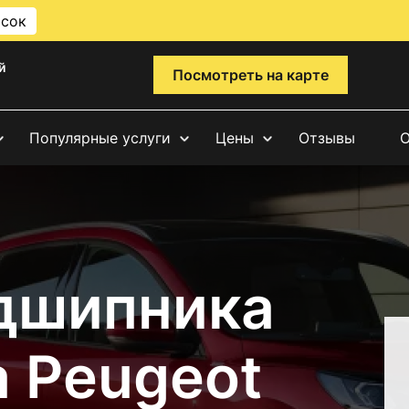
исок
й
Посмотреть на карте
Популярные услуги
Цены
Отзывы
О
дшипника
а Peugeot