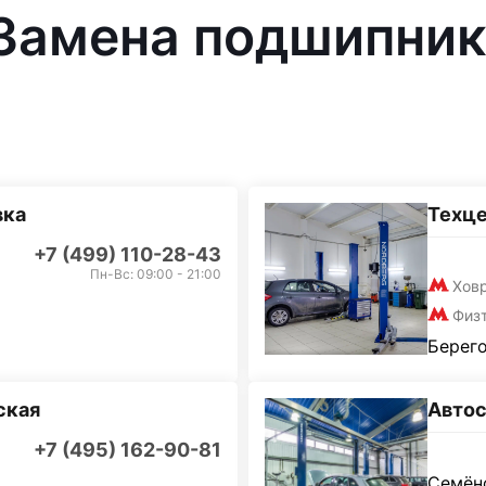
 Замена подшипник
вка
Техц
+7 (499) 110-28-43
Пн-Вс: 09:00 - 21:00
Хов
Физ
Берего
ская
Автос
+7 (495) 162-90-81
Семёно