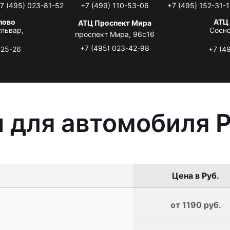
7 (495) 023-81-52
+7 (499) 110-53-06
+7 (495) 152-31-1
лово
АТЦ
АТЦ Проспект Мира
львар,
Сосно
проспект Мира, 96с16
+7 (495) 023-42-98
-25-26
+7 (4
 для автомобиля 
Цена в Руб.
от 1190 руб.