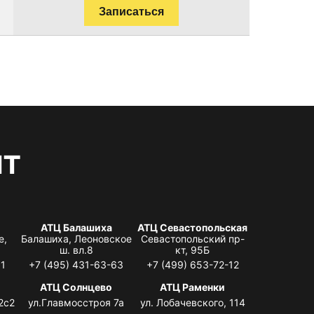
Записаться
нт
АТЦ Балашиха
АТЦ Севастопольская
е,
Балашиха, Леоновское
Севастопольский пр-
ш. вл.8
кт, 95Б
31
+7 (495) 431-63-63
+7 (499) 653-72-12
АТЦ Солнцево
АТЦ Раменки
2с2
ул.Главмосстроя 7а
ул. Лобачевского, 114