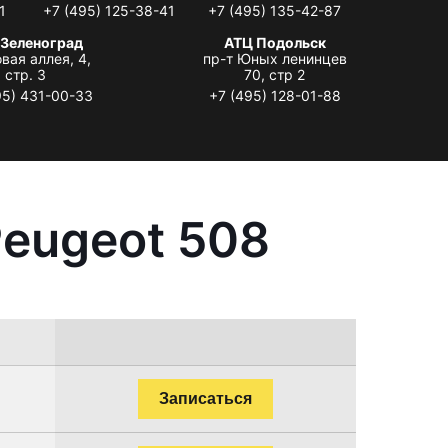
1
+7 (495) 125-38-41
+7 (495) 135-42-87
 Зеленоград
АТЦ Подольск
вая аллея, 4,
пр-т Юных ленинцев
стр. 3
70, стр 2
95) 431-00-33
+7 (495) 128-01-88
Peugeot 508
Записаться