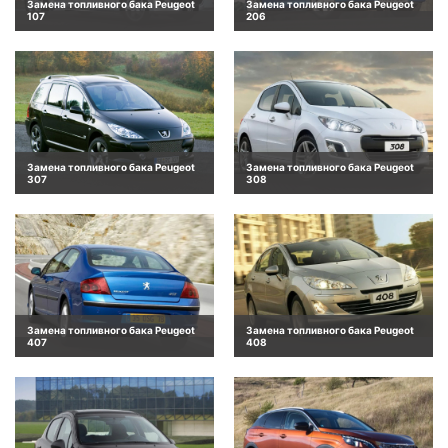
Замена топливного бака Peugeot
Замена топливного бака Peugeot
107
206
Замена топливного бака Peugeot
Замена топливного бака Peugeot
307
308
Замена топливного бака Peugeot
Замена топливного бака Peugeot
407
408