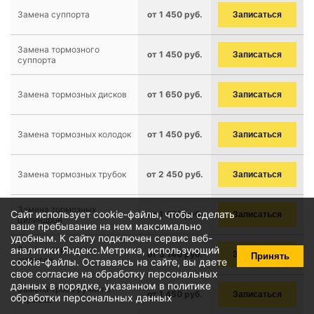
Замена суппорта
от 1 450 руб.
Записаться
Замена тормозного
от 1 450 руб.
Записаться
суппорта
Замена тормозных дисков
от 1 650 руб.
Записаться
Замена тормозных колодок
от 1 450 руб.
Записаться
Замена тормозных трубок
от 2 450 руб.
Записаться
Замена тормозных
Сайт использует cookie-файлы, чтобы сделать
от 1 450 руб.
Записаться
цилиндров
ваше пребывание на нем максимально
удобным. К cайту подключен сервис веб-
аналитики Яндекс.Метрика, использующий
Замена тормозных
от 3 140 руб.
Записаться
Принять
шлангов
cookie-файлы
. Оставаясь на сайте, вы даете
свое
согласие на обработку персональных
данных
в порядке, указанном в
политике
Замена троса ручного
от 1 450 руб.
Записаться
обработки персональных данных
тормоза