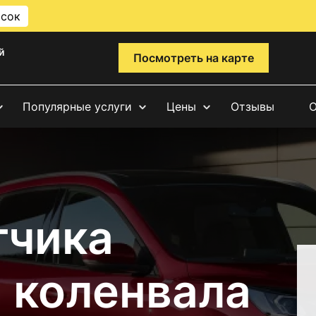
исок
й
Посмотреть на карте
Популярные услуги
Цены
Отзывы
О
тчика
 коленвала