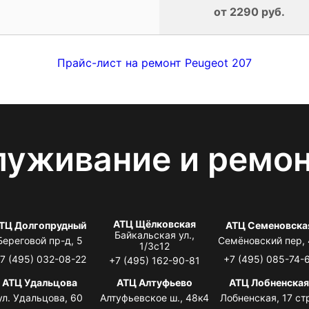
от 2290 руб.
Прайс-лист на ремонт Peugeot 207
луживание и ремо
АТЦ Щёлковская
ТЦ Долгопрудный
АТЦ Семеновска
Байкальская ул.,
Береговой пр-д, 5
Семёновский пер,
1/3с12
7 (495) 032-08-22
+7 (495) 085-74-
+7 (495) 162-90-81
АТЦ Удальцова
АТЦ Алтуфьево
АТЦ Лобненска
ул. Удальцова, 60
Алтуфьевское ш., 48к4
Лобненская, 17 стр