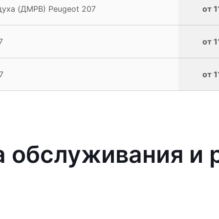
духа (ДМРВ) Peugeot 207
от 1
7
от 1
7
от 1
 обслуживания и 