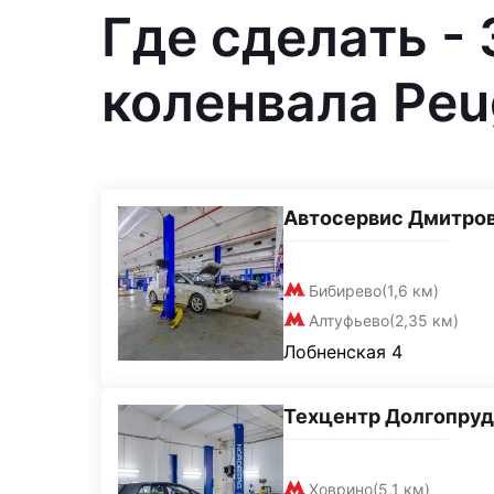
Где сделать -
коленвала Peu
Автосервис Дмитро
Бибирево
(1,6 км)
Алтуфьево
(2,35 км)
Лобненская 4
Техцентр Долгопру
Ховрино
(5,1 км)