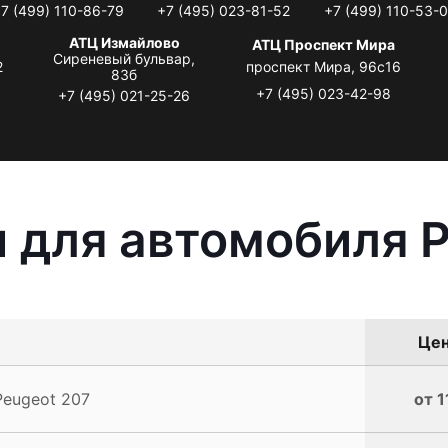
7 (499) 110-86-79
+7 (495) 023-81-52
+7 (499) 110-53-
АТЦ Измайлово
АТЦ Проспект Мира
Сиреневый бульвар,
2
проспект Мира, 96с16
83б
+7 (495) 023-42-98
+7 (495) 021-25-26
 для автомобиля P
Цен
Peugeot 207
от 1