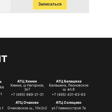
Записаться
нт
АТЦ Химки
АТЦ Балашиха
я
Химки, ш Нагорное,
Балашиха, Леоновское
 4А
2к7
ш. вл.8
61
+7 (495) 989-21-31
+7 (495) 431-63-63
я
АТЦ Очаково
АТЦ Солнцево
.1
Очаковское ш., 10к2с2
ул.Главмосстроя 7а