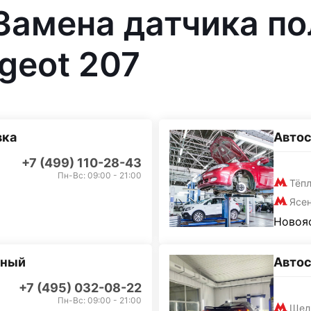
 Замена датчика п
geot 207
вка
Автос
+7 (499) 110-28-43
Пн-Вс: 09:00 - 21:00
Тёп
Ясе
Новояс
дный
Авто
+7 (495) 032-08-22
Пн-Вс: 09:00 - 21:00
Щел